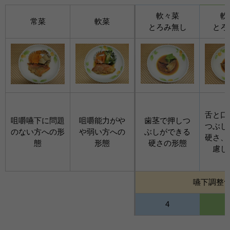
軟々菜
軟
常菜
軟菜
とろみ無し
とろ
舌と口
咀嚼嚥下に問題
咀嚼能力がや
歯茎で押しつ
つぶし
のない方への形
や弱い方への
ぶしができる
硬さ、
態
形態
硬さの形態
慮し
嚥下調整食
4