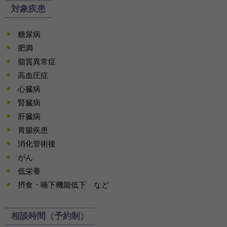
対象疾患
糖尿病
肥満
脂質異常症
高血圧症
心臓病
腎臓病
肝臓病
胃腸疾患
消化管術後
がん
低栄養
摂食・嚥下機能低下 など
相談時間（予約制）