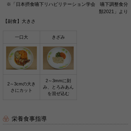
※「日本摂食嚥下リハビリテーション学会 嚥下調整食分
類2021」より
【副食】大きさ
一口大
きざみ
2～3mmに刻
2～3cmの大き
み、とろみあん
さにカット
を混ぜ込む
栄養食事指導