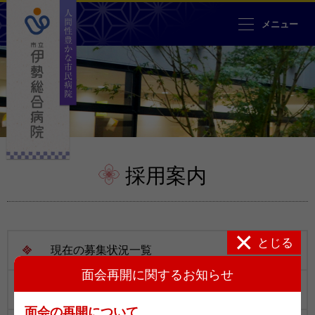
人間性豊かな市民病院 市立伊勢
メニュー
採用案内
とじる
現在の募集状況一覧
面会再開に関するお知らせ
病院見学のお申し込み
面会の再開について