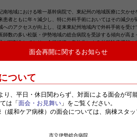
紀南地域における唯一基幹病院で、東紀州の地域医療に欠かせ
来患者ともに年々減少し、特に外科手術においてはその減少が
域へのアクセスが向上し、従来東紀州地域内で外科手術を受け
医師数の多い松阪・伊勢地域の総合病院を受診する傾向が高ま
足が深刻化しており、今後組織の集約化による外科診療機能の
面会再開に関するお知らせ
院及び紀南病院以外、特に近隣の松阪・伊勢地区で外科治療を
、今後の東紀州地域での外科診療のあり方について検討するこ
について
される場合は、
臨床研究登録拒否通知書
を下記郵送先に
日より、平日・休日関わらず、対面による面会が可
。
ては「
面会・お見舞い
」をご覧ください。
棟（緩和ケア病棟）の面会については、病棟スタッ
市立伊勢総合病院