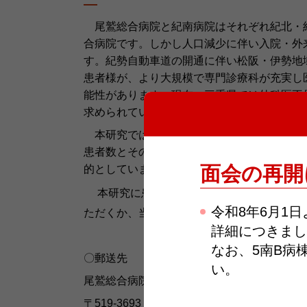
尾鷲総合病院と紀南病院はそれぞれ紀北・
合病院です。しかし人口減少に伴い入院・外
す。紀勢自動車道の開通に伴い松阪・伊勢地
患者様が、より大規模で専門診療科が充実し
能性があります。現在、三重県では外科医不
求められています。
本研究では東紀州地域の住民で尾鷲総合病
患者数とその推移、そしてその特徴を調査し
面会の再開
的としています。
本研究に患者様の診療情報等の登録を拒否
令和8年6月1
ただくか、当病院外科外来にご提出ください
詳細につきまし
なお、5南B病
〇郵送先
い。
尾鷲総合病院 外科 前田光貴
〒
519-3693
三重県尾鷲市上野町
5
番
25
号