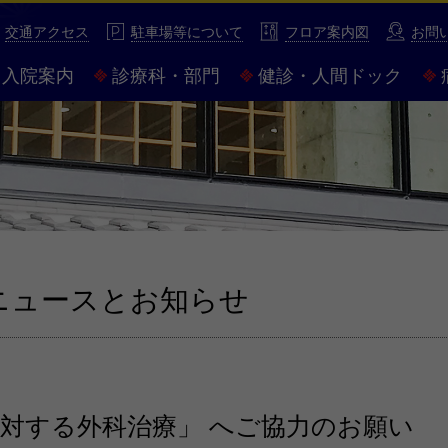
性豊かな市民病院 市立伊勢総合病院
交通アクセス
駐車場等について
フロア案内図
お問
入院案内
診療科・部門
健診・人間ドック
ニュースとお知らせ
対する外科治療」 へご協力のお願い