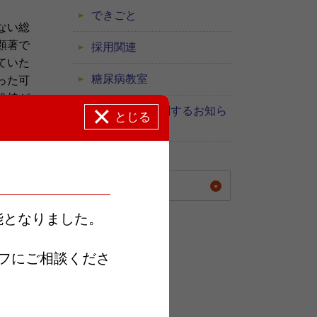
できごと
ない総
顕著で
採用関連
ていた
糖尿病教室
った可
維持が
感染症対策に関するお知ら
とじる
せ
受けた
とを目
年別に表示する
お送りい
能となりました。
フにご相談くださ