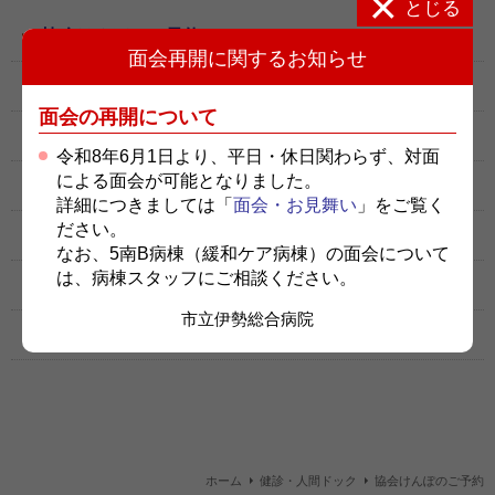
とじる
協会けんぽのご予約
面会再開に関するお知らせ
申込方法
面会の再開について
基本コース一覧
令和8年6月1日より、平日・休日関わらず、対面
による面会が可能となりました。
オプション検査
詳細につきましては「
面会・お見舞い
」をご覧く
ださい。
健診等にかかる費用のお支払い
なお、5南B病棟（緩和ケア病棟）の面会について
は、病棟スタッフにご相談ください。
駐車場案内
市立伊勢総合病院
パンフレット
ホーム
健診・人間ドック
協会けんぽのご予約