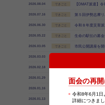
2026.08.04
【DMAT派遣】
できごと
2026.07.16
第５回伊勢志摩リ
できごと
2026.06.30
令和８年度災害派
できごと
2026.05.22
生命の駅伝の募金
できごと
2026.03.05
市民公開講座を開
できごと
2026.03.03
総合防災訓練を実
できごと
2026.02.18
ＢＬＳ研修を実施
できごと
2026.01.29
令和７年度南海レ
できごと
面会の再開
2026.01.16
解剖慰霊祭を執り
できごと
令和8年6月1
2026.01.13
伊勢市社会福祉協
できごと
詳細につきまし