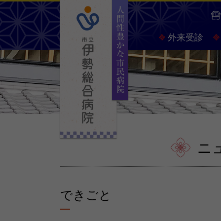
人間
外来受診
ニ
できごと