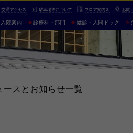
性豊かな市民病院 市立伊勢総合病院
交通アクセス
駐車場等について
フロア案内図
お問
入院案内
診療科・部門
健診・人間ドック
ュースとお知らせ一覧