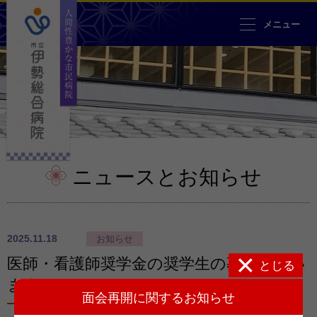
人間性豊かな市民病院 市立伊勢
メニュー
ニュースとお知らせ
2025.11.18
お知らせ
医師・看護師奨学金の奨学生の募集を行い
とじる
ます
面会再開に関するお知らせ