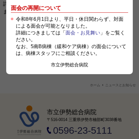
詳細は、
医師・看護師奨学金制度ページ
からご覧いただけ
面会の再開について
ます。
令和8年6月1日より、平日・休日関わらず、対面
による面会が可能となりました。
詳細につきましては「
面会・お見舞い
」をご覧く
ださい。
お知らせ一覧へ戻る
なお、5南B病棟（緩和ケア病棟）の面会について
は、病棟スタッフにご相談ください。
市立伊勢総合病院
ホーム
ニュースとお知らせ
市立伊勢総合病院
〒516-0014 三重県伊勢市楠部町3038番地
0596-23-5111