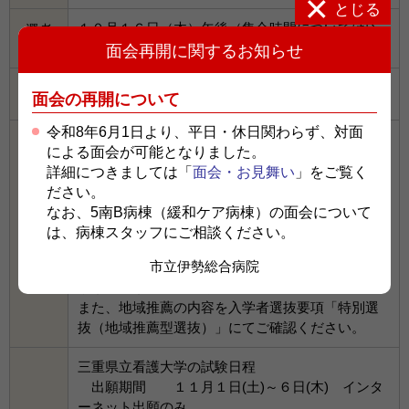
とじる
１０月１６日（木）午後（集合時間については応
選考
日
募者に後日連絡します）
面会再開に関するお知らせ
選考
面接・提出作文
面会の再開について
方法
令和8年6月1日より、平日・休日関わらず、対面
１０月３日(金)までに、学校長による伊勢市長宛の
による面会が可能となりました。
推薦依頼書・学校所定の調査書・受験者本人の志
詳細につきましては「
面会・お見舞い
」をご覧く
望動機の作文(８００字程度)・返信用封筒２通（長
ださい。
形３号、１１０円切手を貼り付けて通知書送付先
なお、5南B病棟（緩和ケア病棟）の面会について
の住所及び氏名を記入すること。）を、経営企画
申込
は、病棟スタッフにご相談ください。
課へ(〒５１６-００１４伊勢市楠部町３０３８)。
期限
市立伊勢総合病院
推薦を希望する人は、在学している高等学校で相
談し、申し込んで下さい。
また、地域推薦の内容を入学者選抜要項「特別選
抜（地域推薦型選抜）」にてご確認ください。
三重県立看護大学の試験日程
出願期間 １１月１日(土)～６日(木) インタ
ーネット出願のみ