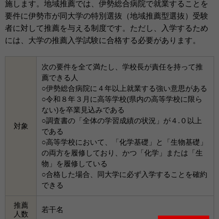
施します。地域推薦では、伊勢総合病院で就業することを
要件に伊勢市が同大学の特別選抜（地域推薦型選抜）受験
者に対して推薦を与える制度です。ただし、入学するため
には、大学の推薦入学試験に合格する必要があります。
次の要件を全て満たし、学校長が責任を持って推
薦できる人
○伊勢総合病院に４年以上就業する強い意思がある
○令和８年３月に高等学校(県内の高等学校に限ら
ない)を卒業見込みである
○調査書の「全体の学習成績の状況」が４.０以上
対象
である
○高等学校において、「化学基礎」と「生物基礎」
の両方を履修しており、かつ「化学」または「生
物」を履修している
○合格した場合、同大学に必ず入学することを確約
できる
推薦
若干名
人数