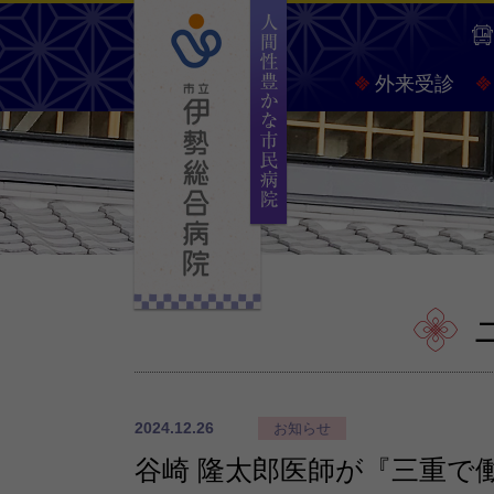
人間
外来受診
2024.12.26
お知らせ
谷崎 隆太郎医師が『三重で