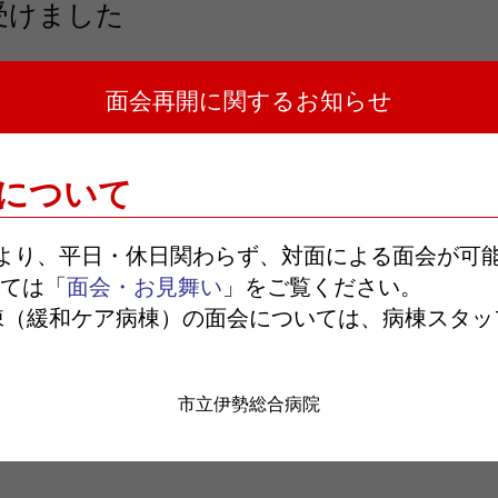
受けました
医師が『三重で働く医師・看護職員応援サイト「三重メディナ
面会再開に関するお知らせ
ージに掲載されました。ぜひ下記リンクからご覧ください。
ク）
について
日より、平日・休日関わらず、対面による面会が可
お知らせ一覧へ戻る
ては「
面会・お見舞い
」をご覧ください。
棟（緩和ケア病棟）の面会については、病棟スタッ
市立伊勢総合病院