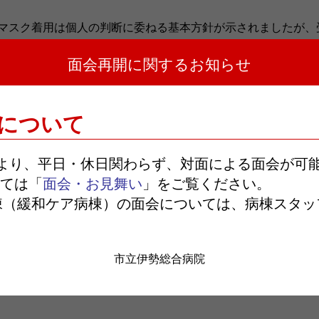
マスク着用は個人の判断に委ねる基本方針が示されましたが、
ております。
面会再開に関するお知らせ
ご来院されます。ご自身や患者さんを感染から守るため、
引き
供するため、今後も職員一同感染防止対策に努めてまいります
について
日より、平日・休日関わらず、対面による面会が可
す。
ては「
面会・お見舞い
」をご覧ください。
または売店をご利用ください。
棟（緩和ケア病棟）の面会については、病棟スタッ
市立伊勢総合病院
お知らせ一覧へ戻る