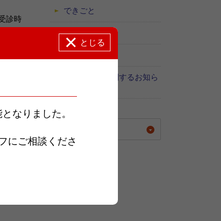
できごと
受診時
採用関連
とじる
続きご
糖尿病教室
感染症対策に関するお知ら
。皆様
せ
能となりました。
年別に表示する
フにご相談くださ