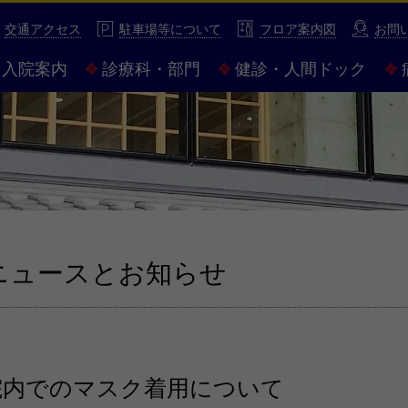
性豊かな市民病院 市立伊勢総合病院
交通アクセス
駐車場等について
フロア案内図
お問
入院案内
診療科・部門
健診・人間ドック
ニュースとお知らせ
院内でのマスク着用について