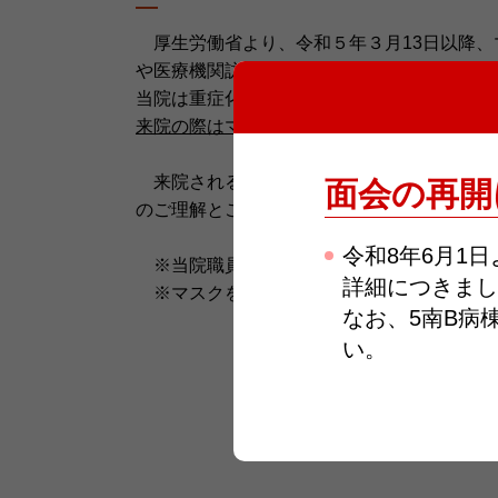
厚生労働省より、令和５年３月13日以降、
や医療機関訪問時はマスクの着用が推奨され
当院は重症化リスクの高い患者さんが、多数
来院の際はマスクの着用をお願いします。
来院される患者さんへ安全に通常医療を提
面会の再開
のご理解とご協力をお願い申し上げます。
令和8年6月1
※当院職員もマスクの着用を継続いたしま
詳細につきまし
※マスクをお忘れの方は、ロビーの販売機
なお、5南B病
い。