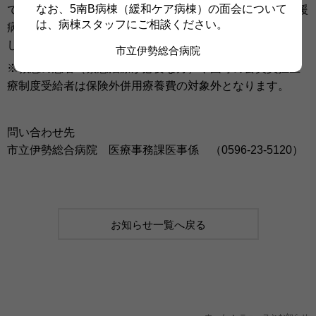
なお、5南B病棟（緩和ケア病棟）の面会について
で行い、高度・専門医療は病院（200床以上の地域医療支援
は、病棟スタッフにご相談ください。
病院）が受け持つという、医療機能の分担の推進を目的と
して厚生労働省により制定された制度です。
市立伊勢総合病院
※救急の患者（緊急治療が必要な方）や国等の公費負担医
療制度受給者は保険外併用療養費の対象外となります。
問い合わせ先
市立伊勢総合病院 医療事務課医事係 （0596-23-5120）
お知らせ一覧へ戻る