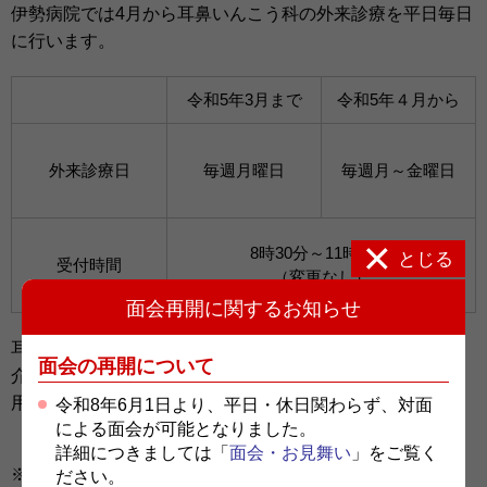
伊勢病院では4月から耳鼻いんこう科の外来診療を平日毎日
に行います。
令和5年3月まで
令和5年４月から
外来診療日
毎週月曜日
毎週月～金曜日
8時30分～11時30分
とじる
受付時間
（変更なし）
面会再開に関するお知らせ
耳鼻いんこう科は、紹介状がなくても受診できますが、紹
面会の再開について
介状を持たずに受診される場合、診療費とは別に保険外併
用療養費（※）（7,700円）が原則かかります。
令和8年6月1日より、平日・休日関わらず、対面
による面会が可能となりました。
詳細につきましては「
面会・お見舞い
」をご覧く
※保険外併用療養費とは、初期の治療は地域の診療所など
ださい。