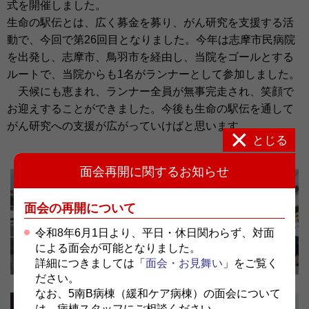
式を開催しました。
生命の駅伝とは、広く募金を募り、がん研究を支援する活
動で、今回で第26回目となりました。今年は志摩市民病院
を出発し、志摩市、鳥羽市を経由し、当院をゴールとする
ルートで、当院からも1名がランナーとして参加しました。
天候にも恵まれ、ランナー全員が無事完走され、笑顔で
お迎えすることができました。今後も生命の駅伝を通して
がん研究への支援が広がっていけばと思います。
とじる
面会再開に関するお知らせ
面会の再開について
令和8年6月1日より、平日・休日関わらず、対面
による面会が可能となりました。
詳細につきましては「
面会・お見舞い
」をご覧く
ださい。
なお、5南B病棟（緩和ケア病棟）の面会について
は、病棟スタッフにご相談ください。