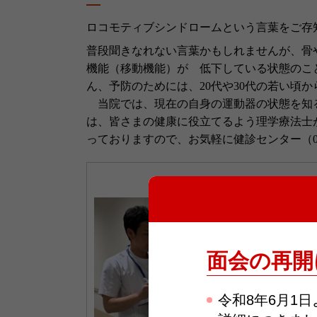
ロコモティブシンドロームという言葉をご存
普段聞きなれない言葉かもしれませんが、骨
機能（移動機能）が 低下している状態のこ
ん、予防のためには、
20
代や
30
代の若い頃か
当院では、現在の自身の運動器の状態を知
は、皆さまの健康に役立てるよう理学療法士
っておりますので、お気軽に健診センター（
面会の再開
令和8年6月1