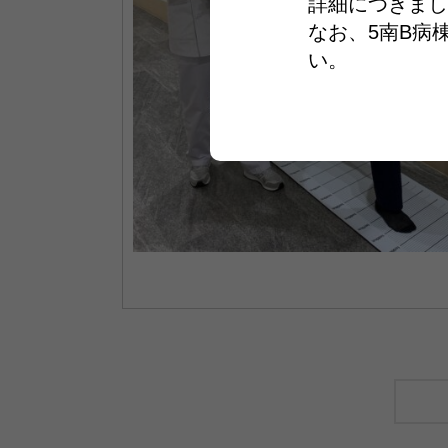
詳細につきまし
なお、5南B病
い。