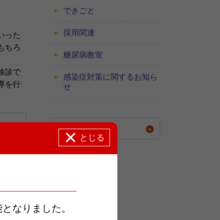
できごと
採用関連
いった
もちろ
糖尿病教室
検診で
感染症対策に関するお知ら
導を行
せ
年別に表示する
とじる
能となりました。