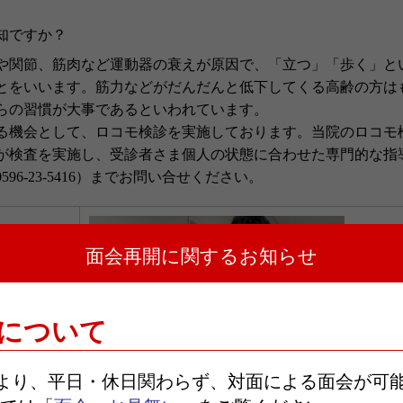
知ですか？
や関節、筋肉など運動器の衰えが原因で、「立つ」「歩く」と
とをいいます。筋力などがだんだんと低下してくる高齢の方は
らの習慣が大事であるといわれています。
る機会として、ロコモ検診を実施しております。当院のロコモ
が検査を実施し、受診者さま個人の状態に合わせた専門的な指
0596-23-5416
）までお問い合せください。
面会再開に関するお知らせ
について
日より、平日・休日関わらず、対面による面会が可