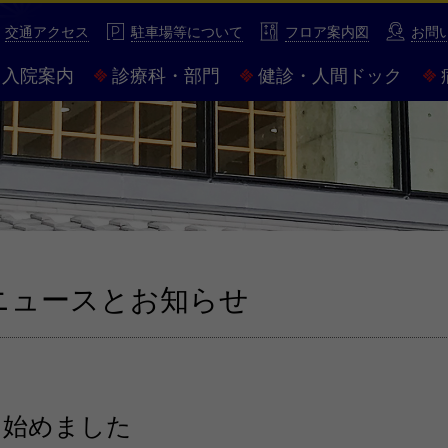
性豊かな市民病院 市立伊勢総合病院
交通アクセス
駐車場等について
フロア案内図
お問
入院案内
診療科・部門
健診・人間ドック
ニュースとお知らせ
を始めました