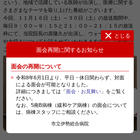
という、地域で活躍している医師が出演し、医療に関する
さまざまなテーマを取り上げた番組がございます。
今回、１１月１６日（土）～３０日（土）の放送期間中、
毎日９：００～９：１５と２１：００～２１：１５の放送
枠にて、当院院長の原隆久が出演し、ウォーキングの効果
とじる
や大切さについてお話させていただきますので、皆様ぜひ
ご覧ください。
面会再開に関するお知らせ
面会の再開について
令和8年6月1日より、平日・休日関わらず、対面
による面会が可能となりました。
詳細につきましては「
面会・お見舞い
」をご覧く
ださい。
なお、5南B病棟（緩和ケア病棟）の面会について
は、病棟スタッフにご相談ください。
市立伊勢総合病院