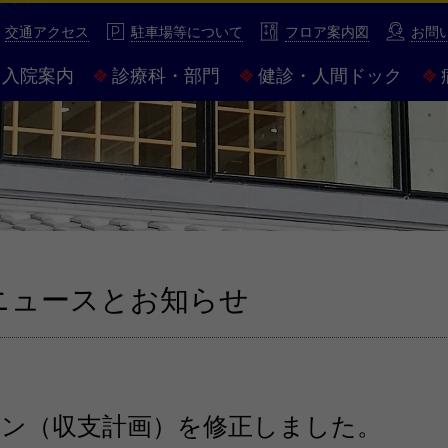
性豊かな市民病院 市立伊勢総合病院
交通アクセス
駐車場等について
フロア案内図
お問
入院案内
診療科・部門
健診・人間ドック
ニュースとお知らせ
ラン（収支計画）を修正しました。