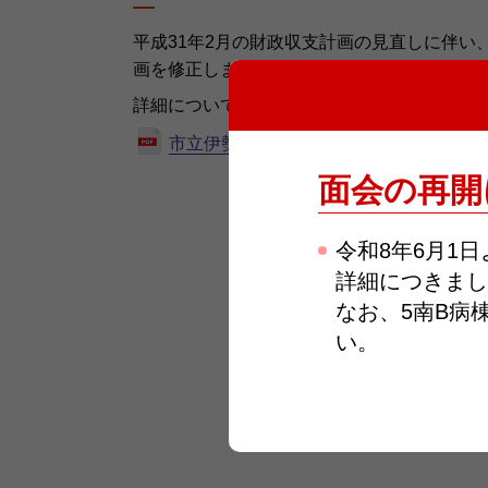
平成31年2月の財政収支計画の見直しに伴い
画を修正しましたのでお知らせします。
詳細については下記のリンクよりご覧くださ
市立伊勢総合病院新改革プラン（収支計
面会の再開
令和8年6月1
詳細につきまし
なお、5南B病
い。