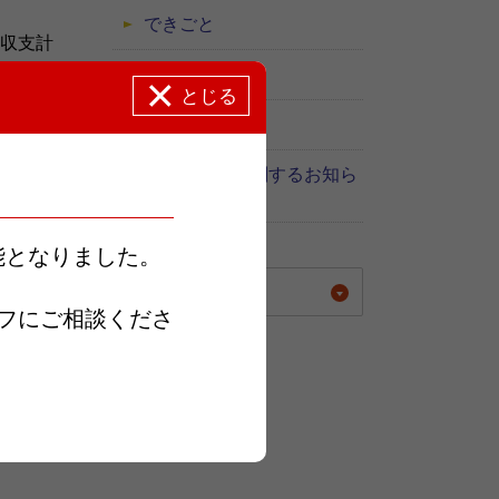
できごと
の収支計
採用関連
とじる
糖尿病教室
感染症対策に関するお知ら
せ
能となりました。
年別に表示する
フにご相談くださ