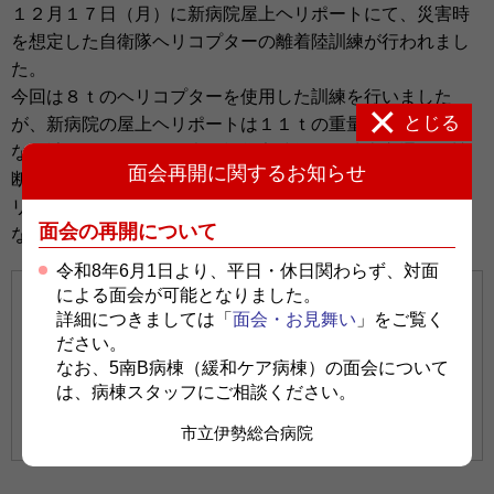
１２月１７日（月）に新病院屋上ヘリポートにて、災害時
を想定した自衛隊ヘリコプターの離着陸訓練が行われまし
た。
今回は８ｔのヘリコプターを使用した訓練を行いました
とじる
が、新病院の屋上ヘリポートは１１ｔの重量まで着陸可能
な設計となっており、大規模災害時等に、地上交通網が遮
面会再開に関するお知らせ
断された際の患者搬送や物資等の運搬手段として、防災ヘ
リ・自衛隊ヘリなどの受け入れが可能となるため、拠点的
面会の再開について
な役割を果たします。
令和8年6月1日より、平日・休日関わらず、対面
による面会が可能となりました。
詳細につきましては「
面会・お見舞い
」をご覧く
ださい。
なお、5南B病棟（緩和ケア病棟）の面会について
は、病棟スタッフにご相談ください。
市立伊勢総合病院