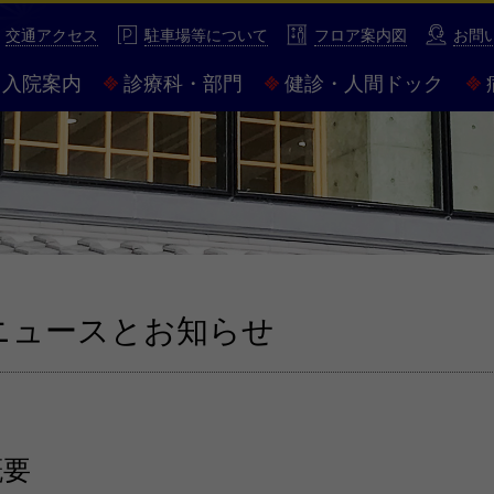
性豊かな市民病院 市立伊勢総合病院
交通アクセス
駐車場等について
フロア案内図
お問
入院案内
診療科・部門
健診・人間ドック
ニュースとお知らせ
概要