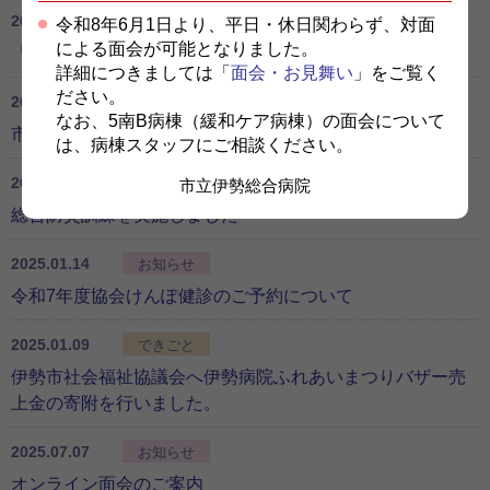
2025.03.27
お知らせ
令和8年6月1日より、平日・休日関わらず、対面
による面会が可能となりました。
「総合診療教育研究センター」の設置について
詳細につきましては「
面会・お見舞い
」をご覧く
ださい。
2025.03.10
できごと
なお、5南B病棟（緩和ケア病棟）の面会について
市民公開講座を開催しました
は、病棟スタッフにご相談ください。
2025.02.28
できごと
市立伊勢総合病院
総合防災訓練を実施しました
2025.01.14
お知らせ
令和7年度協会けんぽ健診のご予約について
2025.01.09
できごと
伊勢市社会福祉協議会へ伊勢病院ふれあいまつりバザー売
上金の寄附を行いました。
2025.07.07
お知らせ
オンライン面会のご案内