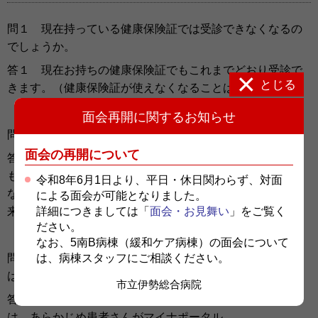
問１ 現在持っている健康保険証では受診できなくなるの
でしょうか。
答１ 現在お持ちの健康保険証でもこれまでどおり受診で
とじる
きます。（健康保険証が使えなくなることはありません）
面会再開に関するお知らせ
問２ 福祉医療費等もオンライン資格確認ができますか。
面会の再開について
答２ マイナンバーカードを健康保険証として利用して
も、福祉医療費等、医療費助成制度の受給証や、生活保護
令和8年6月1日より、平日・休日関わらず、対面
など各種公費の受給者証は対象となりませんので原本を従
による面会が可能となりました。
詳細につきましては「
面会・お見舞い
」をご覧く
来どおりお持ち下さい。
ださい。
なお、5南B病棟（緩和ケア病棟）の面会について
は、病棟スタッフにご相談ください。
問３ マイナンバーカードを健康保険証として利用するに
は手続きが必要ですか。
市立伊勢総合病院
答３ マイナンバーカードを健康保険証として利用するに
は、あらかじめ患者さんがマイナポータル