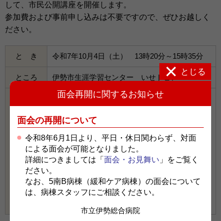
して、市民公開講座を開催します。
参加費および事前申し込みは不要ですので、ぜひお越しく
ださい。
と き
令和7年10月4日（土） 13時20分～15時35分
とじる
ところ
伊勢市生涯学習センター いせトピア
面会再開に関するお知らせ
①13：20～13：50 看護師による体脂肪率・血
圧測定【先着20名】
面会の再開について
②14：00～14：45 講演『のどの力と誤嚥性肺
令和8年6月1日より、平日・休日関わらず、対面
炎 ～市立伊勢総合病院の取り組み～』
による面会が可能となりました。
内 容
リハビリテーション科医長 赤塚 功
詳細につきましては「
面会・お見舞い
」をご覧く
ださい。
なお、5南B病棟（緩和ケア病棟）の面会について
③14：50～15：35 講演『形成外科は何を診る
は、病棟スタッフにご相談ください。
の？ ～キレイに美しく、形態を正す～』
形成外科部長 前田 直希
市立伊勢総合病院