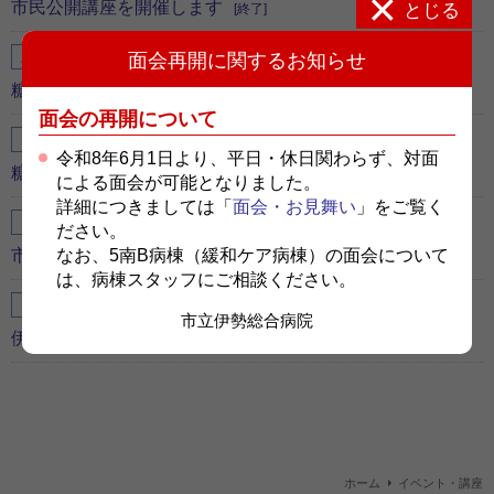
市民公開講座を開催します
とじる
[終了]
面会再開に関するお知らせ
2024年9月28日（土）開催
糖尿病教室を開催します
[終了]
面会の再開について
2024年4月27日開催
令和8年6月1日より、平日・休日関わらず、対面
糖尿病教室を開催します
[終了]
による面会が可能となりました。
詳細につきましては「
面会・お見舞い
」をご覧く
2024年3月9日（土）開催
ださい。
なお、5南B病棟（緩和ケア病棟）の面会について
市民公開講座を開催します
[終了]
は、病棟スタッフにご相談ください。
2024年3月3日（日）開催
市立伊勢総合病院
伊勢地区医師会主催 市民公開講座が開催されます
[終了]
ホーム
イベント・講座