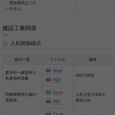
・現在様式はござ
いません。
建設工事関係
入札関係様式
様式一覧
ファイル
備考
Word
要件付一般競争入
FAXで申請
札参加申請書
PDF
Excel
同種業務等の施行
入札公告で求めた
実績表
場合のみ
PDF
Excel