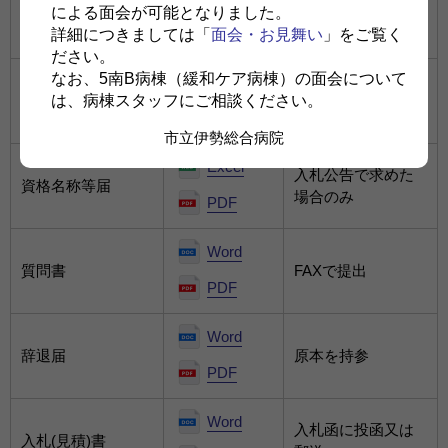
要件付一般競争入
による面会が可能となりました。
FAXで申請
札参加申請書
PDF
詳細につきましては「
面会・お見舞い
」をご覧く
ださい。
なお、5南B病棟（緩和ケア病棟）の面会について
Excel
同種業務等の施行
入札公告で求めた
は、病棟スタッフにご相談ください。
実績表
場合のみ
PDF
市立伊勢総合病院
Excel
入札公告で求めた
資格名称等届
場合のみ
PDF
Word
質問書
FAXで提出
PDF
Word
辞退届
原本を持参
PDF
Word
入札函に投函又は
入札(見積)書