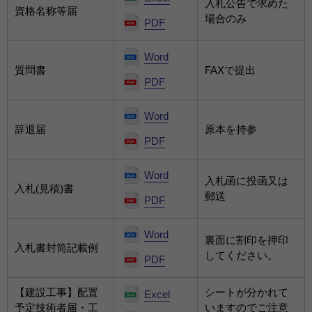
入札公告で求めた
資格名称等届
場合のみ
PDF
Word
質問書
FAXで提出
PDF
Word
辞退届
原本を持参
PDF
Word
入札函に投函又は
入札(見積)書
郵送
PDF
Word
裏面に割印を押印
入札書封筒記載例
してください。
PDF
【建設工事】配置
シートが分かれて
Excel
予定技術者届・工
いますのでご注意