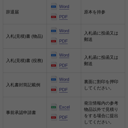
Word
辞退届
原本を持参
PDF
Word
入札函に投函又は
入札(見積)書 (物品)
郵送
PDF
Word
入札函に投函又は
入札(見積)書 (
役務
)
郵送
PDF
Word
裏面に割印を押印
入札書封筒記載例
してください。
PDF
発注情報内の参考
Excel
物品以外で見積り
事前承認申請書
をする場合に提出
PDF
してください。