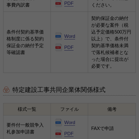
PDF
事費内訳書
ください。
契約保証金の納付
が必要な案件（税
条件付契約基準価
込予定価格500万円
Word
格制度に係る契約
以上）で、条件付
保証金の納付予定
契約基準価格未満
PDF
等確認書
で落札候補者とな
った場合に提出が
必要です。
特定建設工事共同企業体関係様式
様式一覧
ファイル
備考
Word
要件付一般競争入
FAXで申請
札参加申請書
PDF