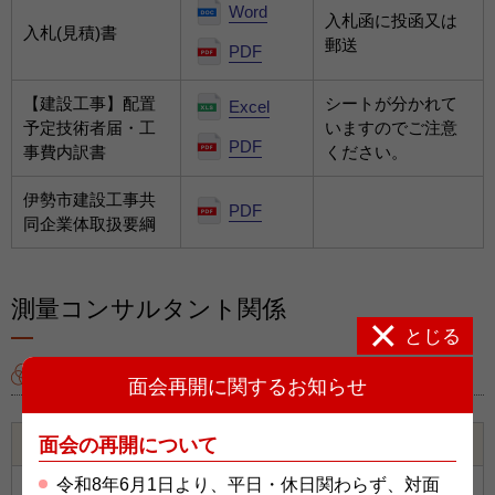
Word
入札函に投函又は
入札(見積)書
郵送
PDF
【建設工事】配置
シートが分かれて
Excel
予定技術者届・工
いますのでご注意
PDF
事費内訳書
ください。
伊勢市建設工事共
PDF
同企業体取扱要綱
測量コンサルタント関係
とじる
入札関係様式
面会再開に関するお知らせ
面会の再開について
様式一覧
ファイル
備考
令和8年6月1日より、平日・休日関わらず、対面
Word