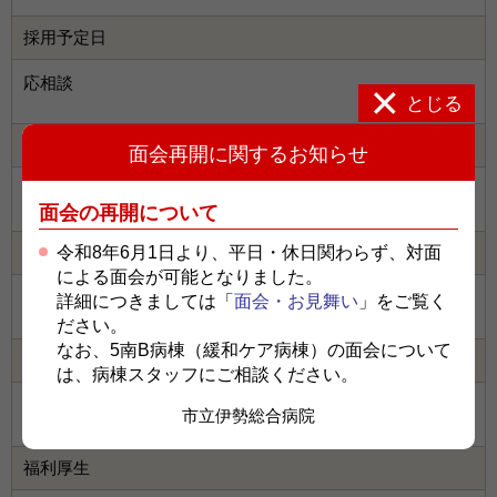
採用予定日
応相談
とじる
勤務時間
面会再開に関するお知らせ
応相談（基本は8時30分から17時（実働7時間30分））
面会の再開について
令和8年6月1日より、平日・休日関わらず、対面
給与
による面会が可能となりました。
時給10,000円
詳細につきましては「
面会・お見舞い
」をご覧く
ださい。
なお、5南B病棟（緩和ケア病棟）の面会について
諸手当
は、病棟スタッフにご相談ください。
通勤手当（通勤距離に応じて支給）
市立伊勢総合病院
福利厚生