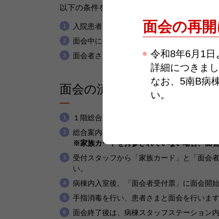
以下の条件をすべて満たす場合に、面会をし
面会の再開
入院患者さま、面会者さまともにマスクを
面会中には入院患者さま、面会者さまとも
令和8年6月1
面会者さまは5日以内に発熱・咳・下痢など
詳細につきまし
なお、5南B病
面会の流れ
い。
１階総合案内に備え付けの「面会者受付票
総合案内の受付スタッフに「家族カード」
※家族カードを持参されていない場合、面
受付スタッフから「家族カード」と「面会
い。
病棟内入室後、「面会者受付票」に面会開
手指消毒を行い、患者さまと面会を行いま
面会終了後は、病棟スタッフステーション