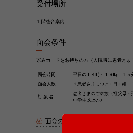
受付場所
１階総合案内
面会条件
家族カードをお持ちの方（入院時に患者さま
面会時間
平日の１４時～１６時 １５
面会人数
１患者さまにつき１日１組 
患者さまのご家族（祖父母～
対 象 者
中学生以上の方
面会の注意事項