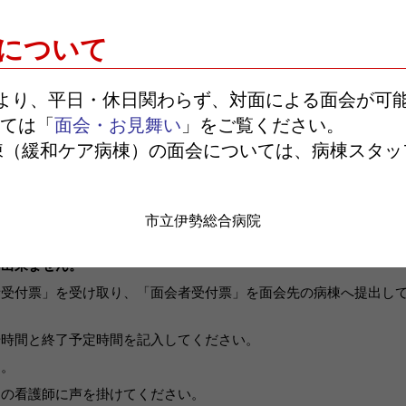
ていただけます。
について
着用すること。
に飲食しないこと。
日より、平日・休日関わらず、対面による面会が可
の症状がないこと。（体調不良でないこと。）
ては「
面会・お見舞い
」をご覧ください。
棟（緩和ケア病棟）の面会については、病棟スタッ
」に必要事項を記入してください。
市立伊勢総合病院
と①にて記入した「面会者受付票」を提示してください。
会出来ません。
者受付票」を受け取り、「面会者受付票」を面会先の病棟へ提出し
始時間と終了予定時間を記入してください。
す。
内の看護師に声を掛けてください。