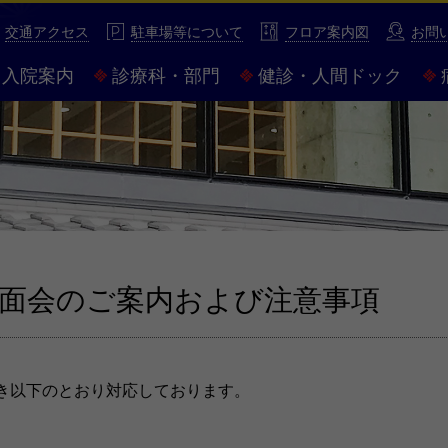
性豊かな市民病院 市立伊勢総合病院
交通アクセス
駐車場等について
フロア案内図
お問
入院案内
診療科・部門
健診・人間ドック
面会のご案内および注意事項
き以下のとおり対応しております。