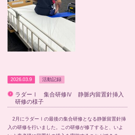
2026.03.9
活動記録
›
ラダーⅠ 集合研修Ⅳ 静脈内留置針挿入
研修の様子
2月にラダーⅠの最後の集合研修となる静脈留置針挿
入の研修を行いました。この研修が修了すると、いよ