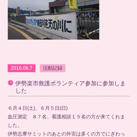
2016.06.7
活動記録
›
伊勢楽市救護ボランティア参加に参加しま
した
６月４日(土)、６月５日(日)
血圧測定 ８７名、看護相談１５名の方が来てくれま
した。
伊勢志摩サミットのあとの外宮は多くの方でにぎわっ